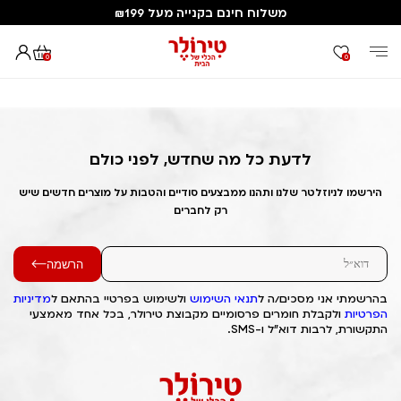
משלוח חינם בקנייה מעל ₪199
0
0
דף הבית
Out of Stock Alert 2025/07/13 1752411935
לדעת כל מה שחדש, לפני כולם
הירשמו לניוזלטר שלנו ותהנו ממבצעים סודיים והטבות על מוצרים חדשים שיש
רק לחברים
הרשמה
בהרשמתי אני מסכים/ה ל
תנאי השימוש
ולשימוש בפרטיי בהתאם ל
מדיניות
הפרטיות
ולקבלת חומרים פרסומיים מקבוצת טירולר, בכל אחד מאמצעי
התקשורת, לרבות דוא"ל ו-SMS.