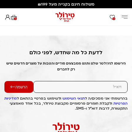
משלוח חינם בקנייה מעל ₪199
0
0
דף הבית
Out of Stock Alert 2025/07/13 1752406166
לדעת כל מה שחדש, לפני כולם
הירשמו לניוזלטר שלנו ותהנו ממבצעים סודיים והטבות על מוצרים חדשים שיש
רק לחברים
הרשמה
בהרשמתי אני מסכים/ה ל
תנאי השימוש
ולשימוש בפרטיי בהתאם ל
מדיניות
הפרטיות
ולקבלת חומרים פרסומיים מקבוצת טירולר, בכל אחד מאמצעי
התקשורת, לרבות דוא"ל ו-SMS.