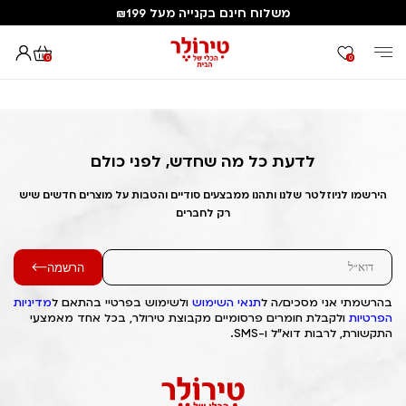
משלוח חינם בקנייה מעל ₪199
0
0
דף הבית
Out of Stock Alert 2025/07/11 1752229308
לדעת כל מה שחדש, לפני כולם
הירשמו לניוזלטר שלנו ותהנו ממבצעים סודיים והטבות על מוצרים חדשים שיש
רק לחברים
הרשמה
בהרשמתי אני מסכים/ה ל
תנאי השימוש
ולשימוש בפרטיי בהתאם ל
מדיניות
הפרטיות
ולקבלת חומרים פרסומיים מקבוצת טירולר, בכל אחד מאמצעי
התקשורת, לרבות דוא"ל ו-SMS.