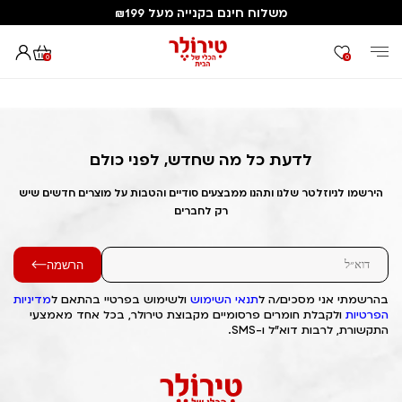
משלוח חינם בקנייה מעל ₪199
0
0
דף הבית
Out of Stock Alert 2025/07/10 1752151640
לדעת כל מה שחדש, לפני כולם
הירשמו לניוזלטר שלנו ותהנו ממבצעים סודיים והטבות על מוצרים חדשים שיש
רק לחברים
הרשמה
בהרשמתי אני מסכים/ה ל
תנאי השימוש
ולשימוש בפרטיי בהתאם ל
מדיניות
הפרטיות
ולקבלת חומרים פרסומיים מקבוצת טירולר, בכל אחד מאמצעי
התקשורת, לרבות דוא"ל ו-SMS.