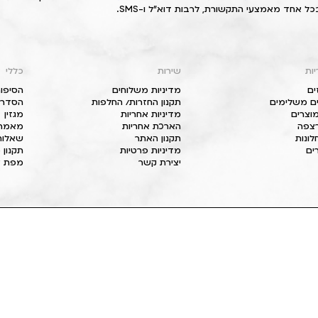
כל אחד מאמצעי התקשורת, לרבות דוא"ל ו-SMS.
יות
שירות
כללי
ים
מדיניות משלוחים
הסיפור
ם משלימים
תקנון החזרות/ החלפות
הסדרי 
וצרים
מדיניות אחריות
מגזין
 רצפה
הארכת אחריות
מאמרי
חלונות
תקנון האתר
שאלות
ים
מדיניות פרטיות
תקנון 
יצירת קשר
מפת א