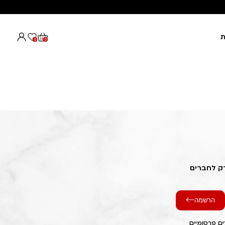
ת
0
0
רק לחברים
הרשמה
ם פרסומיים