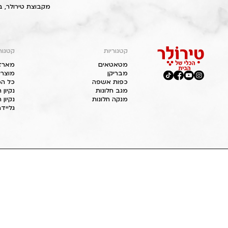
מקבוצת טירולר, ב
קטגוריות
קטגור
מטאטאים
מארז
מבריקן
מוצרי
כפות אשפה
כל המ
מגב חלונות
נקיון
מנקה חלונות
נקיון 
גליידר