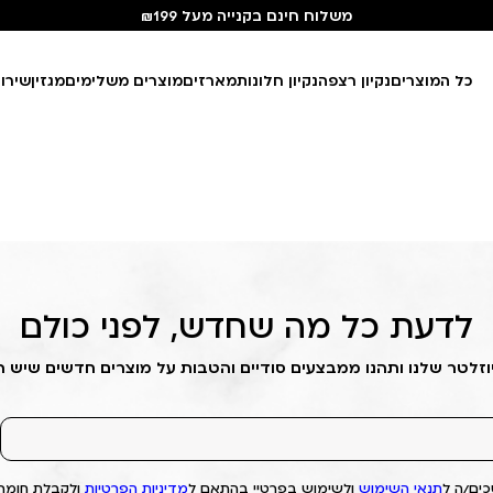
משלוח חינם בקנייה מעל ₪199
כל המוצרים
נקיון רצפה
נקיון חלונות
מארזים
מוצרים משלימים
מגזין
שירו
לדעת כל מה שחדש, לפני כולם
וזלטר שלנו ותהנו ממבצעים סודיים והטבות על מוצרים חדשים שיש 
ים/ה ל
תנאי השימוש
ולשימוש בפרטיי בהתאם ל
מדיניות הפרטיות
ולקבלת חומרי