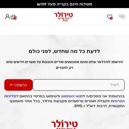
משלוח חינם בקנייה מעל ₪199
0
0
דף הבית
Out of Stock Alert 2025/07/08 1751995885
לדעת כל מה שחדש, לפני כולם
הירשמו לניוזלטר שלנו ותהנו ממבצעים סודיים והטבות על מוצרים חדשים שיש
רק לחברים
הרשמה
בהרשמתי אני מסכים/ה ל
תנאי השימוש
ולשימוש בפרטיי בהתאם ל
מדיניות
הפרטיות
ולקבלת חומרים פרסומיים מקבוצת טירולר, בכל אחד מאמצעי
התקשורת, לרבות דוא"ל ו-SMS.