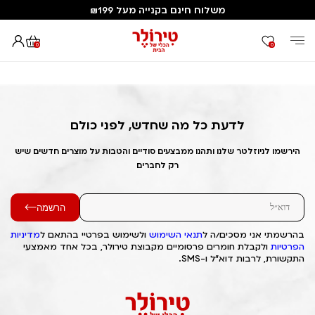
משלוח חינם בקנייה מעל ₪199
0
0
דף הבית
Out of Stock Alert 2025/07/08 1751995633
לדעת כל מה שחדש, לפני כולם
הירשמו לניוזלטר שלנו ותהנו ממבצעים סודיים והטבות על מוצרים חדשים שיש
רק לחברים
הרשמה
בהרשמתי אני מסכים/ה ל
תנאי השימוש
ולשימוש בפרטיי בהתאם ל
מדיניות
הפרטיות
ולקבלת חומרים פרסומיים מקבוצת טירולר, בכל אחד מאמצעי
התקשורת, לרבות דוא"ל ו-SMS.