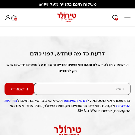
משלוח חינם בקנייה מעל ₪199
0
0
דף הבית
Out of Stock Alert 2025/07/08 1751994514
לדעת כל מה שחדש, לפני כולם
הירשמו לניוזלטר שלנו ותהנו ממבצעים סודיים והטבות על מוצרים חדשים שיש
רק לחברים
הרשמה
בהרשמתי אני מסכים/ה ל
תנאי השימוש
ולשימוש בפרטיי בהתאם ל
מדיניות
הפרטיות
ולקבלת חומרים פרסומיים מקבוצת טירולר, בכל אחד מאמצעי
התקשורת, לרבות דוא"ל ו-SMS.