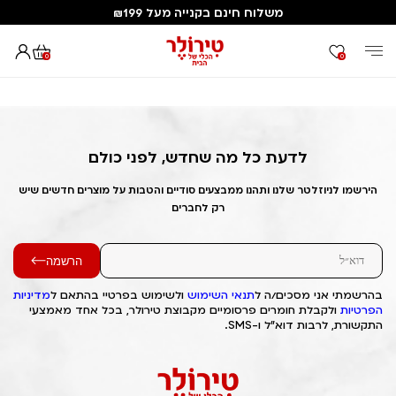
משלוח חינם בקנייה מעל ₪199
0
0
דף הבית
Out of Stock Alert 2025/07/08 1751964899
לדעת כל מה שחדש, לפני כולם
הירשמו לניוזלטר שלנו ותהנו ממבצעים סודיים והטבות על מוצרים חדשים שיש
רק לחברים
הרשמה
בהרשמתי אני מסכים/ה ל
תנאי השימוש
ולשימוש בפרטיי בהתאם ל
מדיניות
הפרטיות
ולקבלת חומרים פרסומיים מקבוצת טירולר, בכל אחד מאמצעי
התקשורת, לרבות דוא"ל ו-SMS.