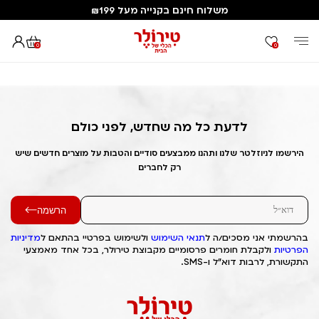
משלוח חינם בקנייה מעל ₪199
0
0
דף הבית
Out of Stock Alert 2025/07/06 1751814639
לדעת כל מה שחדש, לפני כולם
הירשמו לניוזלטר שלנו ותהנו ממבצעים סודיים והטבות על מוצרים חדשים שיש
רק לחברים
הרשמה
בהרשמתי אני מסכים/ה ל
תנאי השימוש
ולשימוש בפרטיי בהתאם ל
מדיניות
הפרטיות
ולקבלת חומרים פרסומיים מקבוצת טירולר, בכל אחד מאמצעי
התקשורת, לרבות דוא"ל ו-SMS.