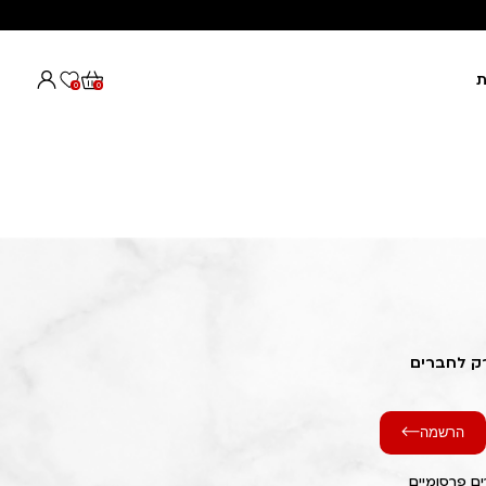
ת
0
0
רק לחברים
הרשמה
ם פרסומיים