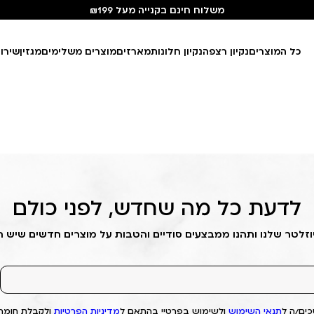
משלוח חינם בקנייה מעל ₪199
כל המוצרים
נקיון רצפה
נקיון חלונות
מארזים
מוצרים משלימים
מגזין
שירו
לדעת כל מה שחדש, לפני כולם
וזלטר שלנו ותהנו ממבצעים סודיים והטבות על מוצרים חדשים שיש 
ים/ה ל
תנאי השימוש
ולשימוש בפרטיי בהתאם ל
מדיניות הפרטיות
ולקבלת חומרי