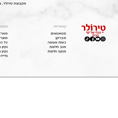
מקבוצת טירולר, ב
קטגוריות
קטגור
מטאטאים
מארז
מבריקן
מוצרי
כפות אשפה
כל המ
מגב חלונות
נקיון
מנקה חלונות
נקיון 
גליידר