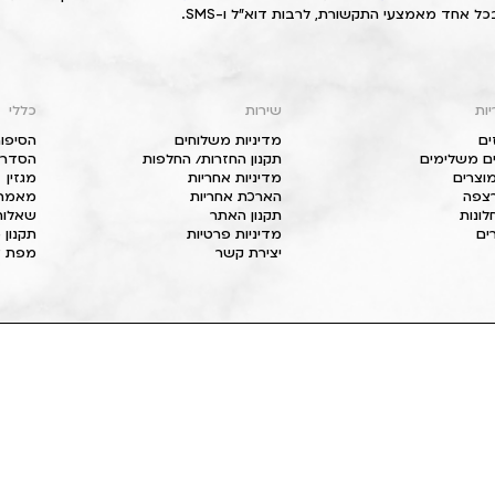
כל אחד מאמצעי התקשורת, לרבות דוא"ל ו-SMS.
יות
שירות
כללי
ים
מדיניות משלוחים
הסיפור
ם משלימים
תקנון החזרות/ החלפות
הסדרי 
וצרים
מדיניות אחריות
מגזין
 רצפה
הארכת אחריות
מאמרי
חלונות
תקנון האתר
שאלות
ים
מדיניות פרטיות
תקנון 
יצירת קשר
מפת א