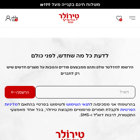
משלוח חינם בקנייה מעל ₪199
0
0
דף הבית
Out of Stock Alert 2025/07/04 1751599128
לדעת כל מה שחדש, לפני כולם
הירשמו לניוזלטר שלנו ותהנו ממבצעים סודיים והטבות על מוצרים חדשים שיש
רק לחברים
הרשמה
בהרשמתי אני מסכים/ה ל
תנאי השימוש
ולשימוש בפרטיי בהתאם ל
מדיניות
הפרטיות
ולקבלת חומרים פרסומיים מקבוצת טירולר, בכל אחד מאמצעי
התקשורת, לרבות דוא"ל ו-SMS.