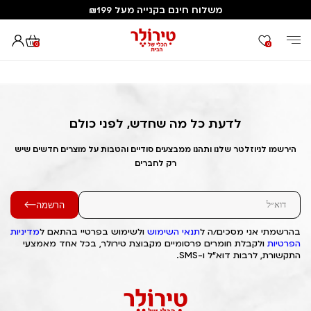
משלוח חינם בקנייה מעל ₪199
0
0
דף הבית
Out of Stock Alert 2025/07/01 1751404680
לדעת כל מה שחדש, לפני כולם
הירשמו לניוזלטר שלנו ותהנו ממבצעים סודיים והטבות על מוצרים חדשים שיש
רק לחברים
הרשמה
בהרשמתי אני מסכים/ה ל
תנאי השימוש
ולשימוש בפרטיי בהתאם ל
מדיניות
הפרטיות
ולקבלת חומרים פרסומיים מקבוצת טירולר, בכל אחד מאמצעי
התקשורת, לרבות דוא"ל ו-SMS.