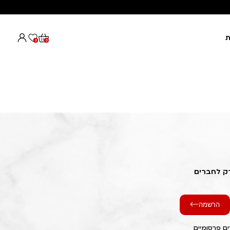
ת
0
0
רק לחברים
הרשמה
ם פרסומיים