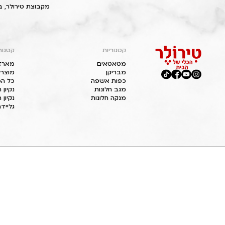
מקבוצת טירולר, ב
קטגוריות
קטגור
מטאטאים
מארז
מבריקן
מוצרי
כפות אשפה
כל המ
מגב חלונות
נקיון
מנקה חלונות
נקיון 
גליידר