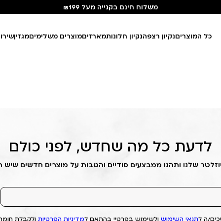
משלוח חינם בקנייה מעל ₪199
כל המוצרים
נקיון רצפה
נקיון חלונות
מארזים
מוצרים משלימים
מגזין
שירו
לדעת כל מה שחדש, לפני כולם
וזלטר שלנו ותהנו ממבצעים סודיים והטבות על מוצרים חדשים שיש 
ים/ה ל
תנאי השימוש
ולשימוש בפרטיי בהתאם ל
מדיניות הפרטיות
ולקבלת חומרי