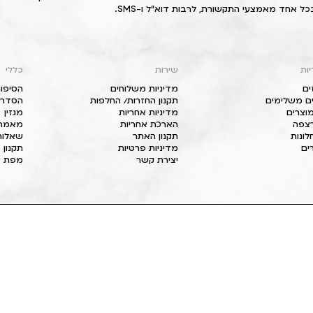
כל אחד מאמצעי התקשורת, לרבות דוא"ל ו-SMS.
יות
שירות
כללי
ים
מדיניות משלוחים
הסיפור
ם משלימים
תקנון החזרות/ החלפות
הסדרי 
וצרים
מדיניות אחריות
מגזין
 רצפה
הארכת אחריות
מאמרי
חלונות
תקנון האתר
שאלות
ים
מדיניות פרטיות
תקנון 
יצירת קשר
מפת א