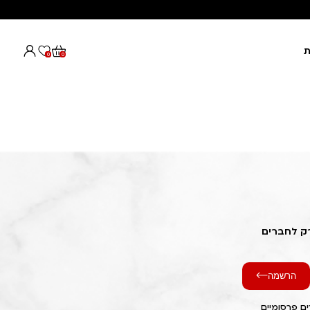
ת
0
0
רק לחברים
הרשמה
ם פרסומיים