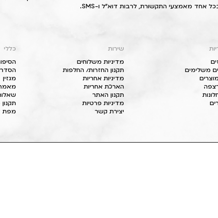
כל אחד מאמצעי התקשורת, לרבות דוא"ל ו-SMS.
יות
שירות
כללי
ים
מדיניות משלוחים
הסיפור
ם משלימים
תקנון החזרות/ החלפות
הסדרי 
וצרים
מדיניות אחריות
מגזין
 רצפה
הארכת אחריות
מאמרי
חלונות
תקנון האתר
שאלות
ים
מדיניות פרטיות
תקנון 
יצירת קשר
מפת א