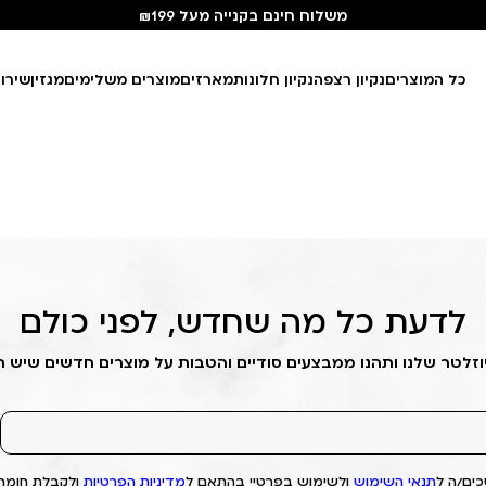
משלוח חינם בקנייה מעל ₪199
כל המוצרים
נקיון רצפה
נקיון חלונות
מארזים
מוצרים משלימים
מגזין
שירו
לדעת כל מה שחדש, לפני כולם
וזלטר שלנו ותהנו ממבצעים סודיים והטבות על מוצרים חדשים שיש 
ים/ה ל
תנאי השימוש
ולשימוש בפרטיי בהתאם ל
מדיניות הפרטיות
ולקבלת חומרי