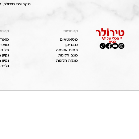
מקבוצת טירולר, ב
קטגוריות
קטגור
מטאטאים
מארז
מבריקן
מוצרי
כפות אשפה
כל המ
מגב חלונות
נקיון
מנקה חלונות
נקיון 
גליידר