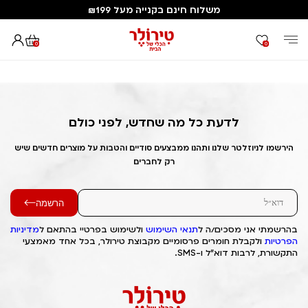
משלוח חינם בקנייה מעל ₪199
0
0
דף הבית
Out of Stock Alert 2025/06/26 1750959034
לדעת כל מה שחדש, לפני כולם
הירשמו לניוזלטר שלנו ותהנו ממבצעים סודיים והטבות על מוצרים חדשים שיש
רק לחברים
הרשמה
בהרשמתי אני מסכים/ה ל
תנאי השימוש
ולשימוש בפרטיי בהתאם ל
מדיניות
הפרטיות
ולקבלת חומרים פרסומיים מקבוצת טירולר, בכל אחד מאמצעי
התקשורת, לרבות דוא"ל ו-SMS.