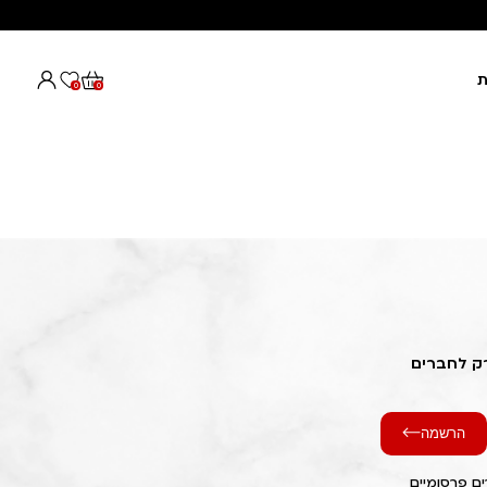
ת
0
0
רק לחברים
הרשמה
ם פרסומיים