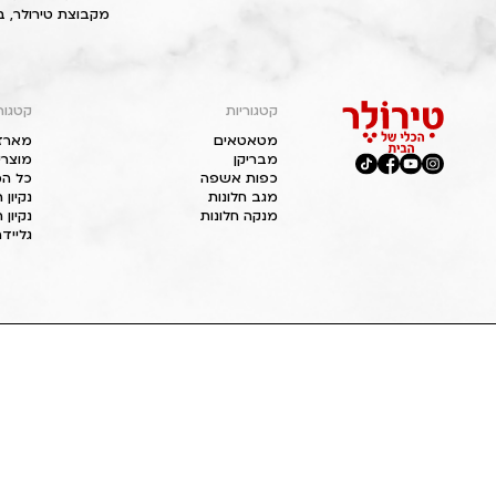
מקבוצת טירולר, ב
קטגוריות
קטגור
מטאטאים
מארז
מבריקן
מוצרי
כפות אשפה
כל המ
מגב חלונות
נקיון
מנקה חלונות
נקיון 
גליידר