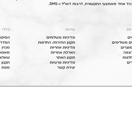
כל אחד מאמצעי התקשורת, לרבות דוא"ל ו-SMS.
יות
שירות
כללי
ים
מדיניות משלוחים
הסיפור
ם משלימים
תקנון החזרות/ החלפות
הסדרי 
וצרים
מדיניות אחריות
מגזין
 רצפה
הארכת אחריות
מאמרי
חלונות
תקנון האתר
שאלות
ים
מדיניות פרטיות
תקנון 
יצירת קשר
מפת א