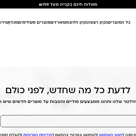
משלוח חינם בקנייה מעל ₪199
כל המוצרים
נקיון רצפה
נקיון חלונות
מארזים
מוצרים משלימים
מגזין
שירו
לדעת כל מה שחדש, לפני כולם
וזלטר שלנו ותהנו ממבצעים סודיים והטבות על מוצרים חדשים שיש 
ים/ה ל
תנאי השימוש
ולשימוש בפרטיי בהתאם ל
מדיניות הפרטיות
ולקבלת חומרי