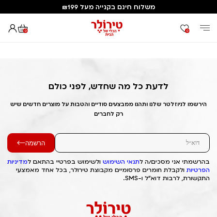
משלוח חינם בקנייה מעל ₪199
0
0
דף הבית
Out of Stock Alert 2025/06/24 1750766684
לדעת כל מה שחדש, לפני כולם
הירשמו לניוזלטר שלנו ותהנו ממבצעים סודיים והטבות על מוצרים חדשים שיש
רק לחברים
הרשמה
בהרשמתי אני מסכים/ה ל
תנאי השימוש
ולשימוש בפרטיי בהתאם ל
מדיניות
הפרטיות
ולקבלת חומרים פרסומיים מקבוצת טירולר, בכל אחד מאמצעי
התקשורת, לרבות דוא"ל ו-SMS.