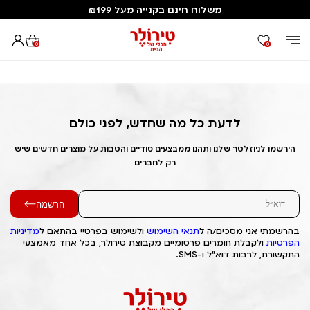
משלוח חינם בקנייה מעל ₪199
0
0
דף הבית
Out of Stock Alert 2025/06/21 1750546940
לדעת כל מה שחדש, לפני כולם
הירשמו לניוזלטר שלנו ותהנו ממבצעים סודיים והטבות על מוצרים חדשים שיש
רק לחברים
הרשמה
בהרשמתי אני מסכים/ה ל
תנאי השימוש
ולשימוש בפרטיי בהתאם ל
מדיניות
הפרטיות
ולקבלת חומרים פרסומיים מקבוצת טירולר, בכל אחד מאמצעי
התקשורת, לרבות דוא"ל ו-SMS.