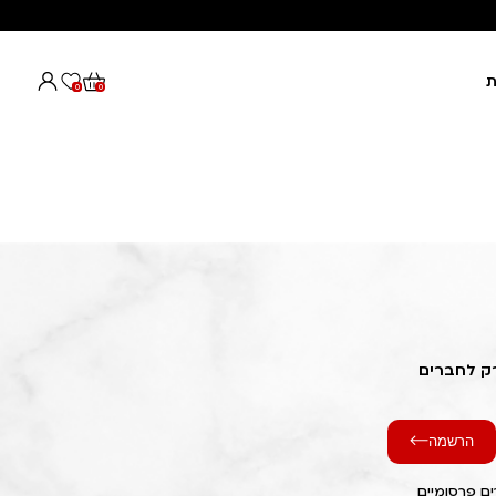
ת
0
0
רק לחברים
הרשמה
ם פרסומיים