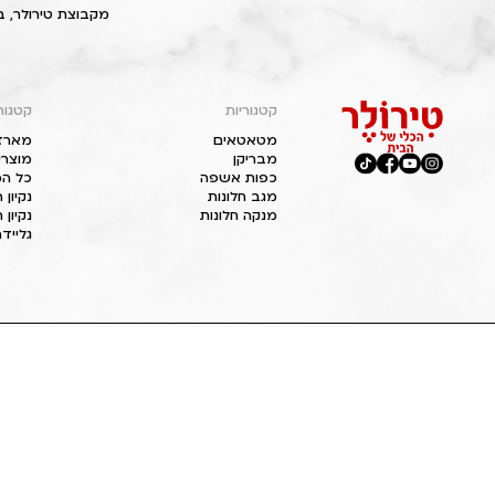
מקבוצת טירולר, ב
קטגוריות
קטגור
מטאטאים
מארז
מבריקן
מוצרי
כפות אשפה
כל המ
מגב חלונות
נקיון
מנקה חלונות
נקיון 
גליידר