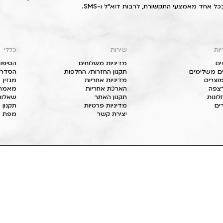
כל אחד מאמצעי התקשורת, לרבות דוא"ל ו-SMS.
יות
שירות
כללי
ים
מדיניות משלוחים
הסיפור
ם משלימים
תקנון החזרות/ החלפות
הסדרי 
וצרים
מדיניות אחריות
מגזין
 רצפה
הארכת אחריות
מאמרי
חלונות
תקנון האתר
שאלות
ים
מדיניות פרטיות
תקנון 
יצירת קשר
מפת א