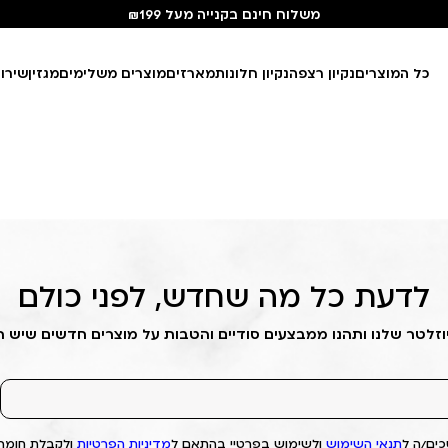
משלוח חינם בקנייה מעל ₪199
כל המוצרים
נקיון רצפה
נקיון חלונות
מארזים
מוצרים משלימים
מגזין
שירו
לדעת כל מה שחדש, לפני כולם
וזלטר שלנו ותהנו ממבצעים סודיים והטבות על מוצרים חדשים שיש 
ים/ה ל
תנאי השימוש
ולשימוש בפרטיי בהתאם ל
מדיניות הפרטיות
ולקבלת חומרי