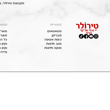
מקבוצת טירולר, ב
קטגוריות
קטגור
מטאטאים
מארז
מבריקן
מוצרי
כפות אשפה
כל המ
מגב חלונות
נקיון
מנקה חלונות
נקיון 
גליידר