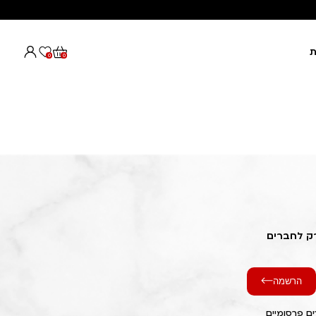
ת
0
0
רק לחברים
הרשמה
ם פרסומיים