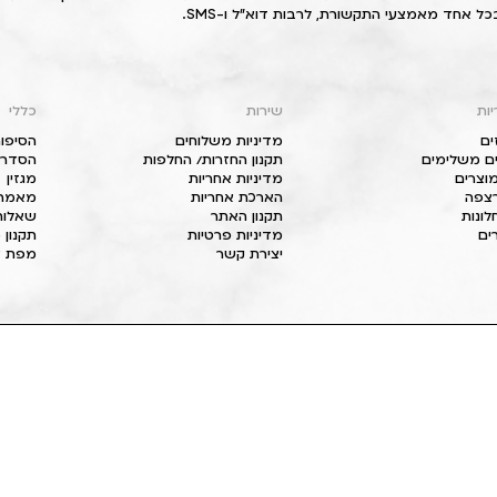
כל אחד מאמצעי התקשורת, לרבות דוא"ל ו-SMS.
יות
שירות
כללי
ים
מדיניות משלוחים
הסיפור
ם משלימים
תקנון החזרות/ החלפות
הסדרי 
וצרים
מדיניות אחריות
מגזין
 רצפה
הארכת אחריות
מאמרי
חלונות
תקנון האתר
שאלות
ים
מדיניות פרטיות
תקנון 
יצירת קשר
מפת א