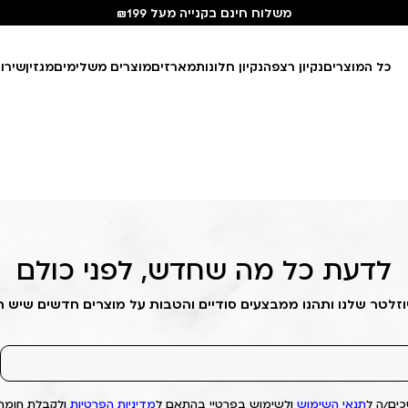
משלוח חינם בקנייה מעל ₪199
כל המוצרים
נקיון רצפה
נקיון חלונות
מארזים
מוצרים משלימים
מגזין
שירו
לדעת כל מה שחדש, לפני כולם
וזלטר שלנו ותהנו ממבצעים סודיים והטבות על מוצרים חדשים שיש 
ים/ה ל
תנאי השימוש
ולשימוש בפרטיי בהתאם ל
מדיניות הפרטיות
ולקבלת חומרי