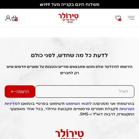
משלוח חינם בקנייה מעל ₪199
0
0
דף הבית
Out of Stock Alert 2025/06/15 1749982225
לדעת כל מה שחדש, לפני כולם
הירשמו לניוזלטר שלנו ותהנו ממבצעים סודיים והטבות על מוצרים חדשים שיש
רק לחברים
הרשמה
בהרשמתי אני מסכים/ה ל
תנאי השימוש
ולשימוש בפרטיי בהתאם ל
מדיניות
הפרטיות
ולקבלת חומרים פרסומיים מקבוצת טירולר, בכל אחד מאמצעי
התקשורת, לרבות דוא"ל ו-SMS.