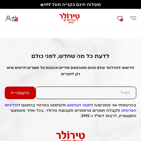
משלוח חינם בקנייה מעל ₪199
0
0
דף הבית
Out of Stock Alert 2025/06/11 1749642873
לדעת כל מה שחדש, לפני כולם
הירשמו לניוזלטר שלנו ותהנו ממבצעים סודיים והטבות על מוצרים חדשים שיש
רק לחברים
הרשמה
בהרשמתי אני מסכים/ה ל
תנאי השימוש
ולשימוש בפרטיי בהתאם ל
מדיניות
הפרטיות
ולקבלת חומרים פרסומיים מקבוצת טירולר, בכל אחד מאמצעי
התקשורת, לרבות דוא"ל ו-SMS.