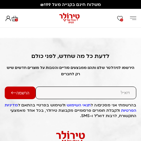
משלוח חינם בקנייה מעל ₪199
0
0
דף הבית
Out of Stock Alert 2025/06/08 1749383448
לדעת כל מה שחדש, לפני כולם
הירשמו לניוזלטר שלנו ותהנו ממבצעים סודיים והטבות על מוצרים חדשים שיש
רק לחברים
הרשמה
בהרשמתי אני מסכים/ה ל
תנאי השימוש
ולשימוש בפרטיי בהתאם ל
מדיניות
הפרטיות
ולקבלת חומרים פרסומיים מקבוצת טירולר, בכל אחד מאמצעי
התקשורת, לרבות דוא"ל ו-SMS.