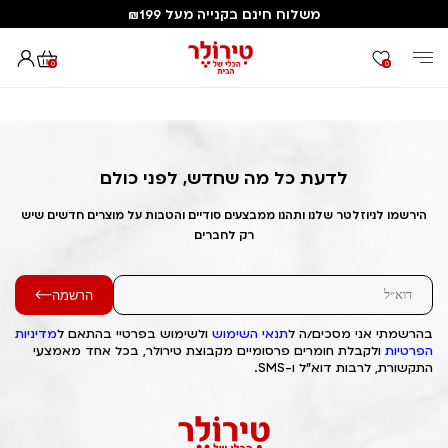
משלוח חינם בקנייה מעל ₪199
0
0
דף הבית
Out of Stock Alert 2025/06/07 1749319982
לדעת כל מה שחדש, לפני כולם
הירשמו לניוזלטר שלנו ותהנו ממבצעים סודיים והטבות על מוצרים חדשים שיש
רק לחברים
הרשמה
בהרשמתי אני מסכים/ה ל
תנאי השימוש
ולשימוש בפרטיי בהתאם ל
מדיניות
הפרטיות
ולקבלת חומרים פרסומיים מקבוצת טירולר, בכל אחד מאמצעי
התקשורת, לרבות דוא"ל ו-SMS.