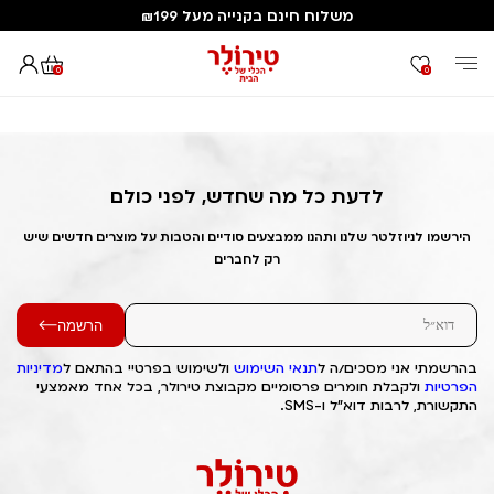
משלוח חינם בקנייה מעל ₪199
0
0
דף הבית
Out of Stock Alert 2025/06/05 1749113032
לדעת כל מה שחדש, לפני כולם
הירשמו לניוזלטר שלנו ותהנו ממבצעים סודיים והטבות על מוצרים חדשים שיש
רק לחברים
הרשמה
בהרשמתי אני מסכים/ה ל
תנאי השימוש
ולשימוש בפרטיי בהתאם ל
מדיניות
הפרטיות
ולקבלת חומרים פרסומיים מקבוצת טירולר, בכל אחד מאמצעי
התקשורת, לרבות דוא"ל ו-SMS.