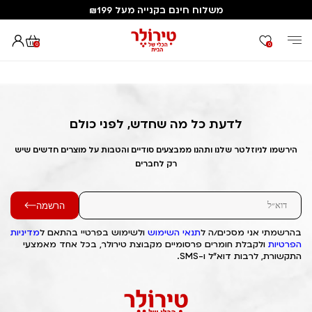
משלוח חינם בקנייה מעל ₪199
0
0
דף הבית
Out of Stock Alert 2025/06/02 1748887918
לדעת כל מה שחדש, לפני כולם
הירשמו לניוזלטר שלנו ותהנו ממבצעים סודיים והטבות על מוצרים חדשים שיש
רק לחברים
הרשמה
בהרשמתי אני מסכים/ה ל
תנאי השימוש
ולשימוש בפרטיי בהתאם ל
מדיניות
הפרטיות
ולקבלת חומרים פרסומיים מקבוצת טירולר, בכל אחד מאמצעי
התקשורת, לרבות דוא"ל ו-SMS.