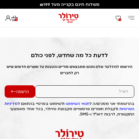
משלוח חינם בקנייה מעל ₪199
0
0
דף הבית
Out of Stock Alert 2025/06/02 1748850901
לדעת כל מה שחדש, לפני כולם
הירשמו לניוזלטר שלנו ותהנו ממבצעים סודיים והטבות על מוצרים חדשים שיש
רק לחברים
הרשמה
בהרשמתי אני מסכים/ה ל
תנאי השימוש
ולשימוש בפרטיי בהתאם ל
מדיניות
הפרטיות
ולקבלת חומרים פרסומיים מקבוצת טירולר, בכל אחד מאמצעי
התקשורת, לרבות דוא"ל ו-SMS.