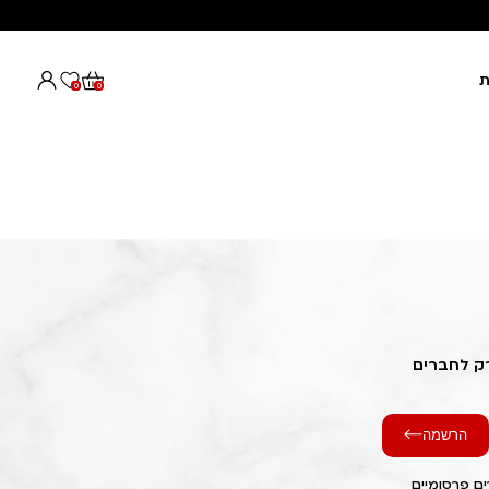
ת
0
0
רק לחברים
הרשמה
ם פרסומיים