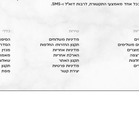
כל אחד מאמצעי התקשורת, לרבות דוא"ל ו-SMS.
יות
שירות
כללי
ים
מדיניות משלוחים
הסיפור
ם משלימים
תקנון החזרות/ החלפות
הסדרי 
וצרים
מדיניות אחריות
מגזין
 רצפה
הארכת אחריות
מאמרי
חלונות
תקנון האתר
שאלות
ים
מדיניות פרטיות
תקנון 
יצירת קשר
מפת א