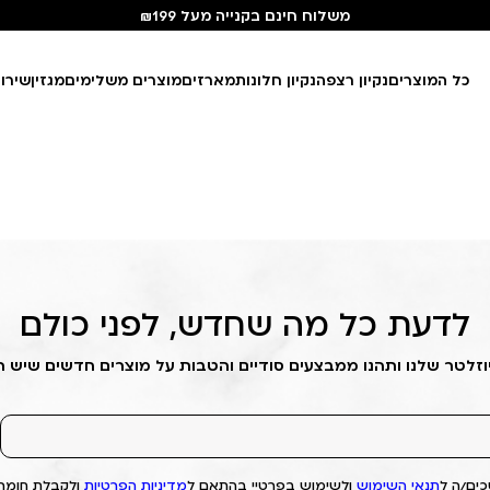
משלוח חינם בקנייה מעל ₪199
כל המוצרים
נקיון רצפה
נקיון חלונות
מארזים
מוצרים משלימים
מגזין
שירו
לדעת כל מה שחדש, לפני כולם
וזלטר שלנו ותהנו ממבצעים סודיים והטבות על מוצרים חדשים שיש 
ים/ה ל
תנאי השימוש
ולשימוש בפרטיי בהתאם ל
מדיניות הפרטיות
ולקבלת חומרי