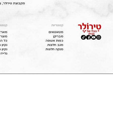
מקבוצת טירולר, ב
קטגוריות
קטגור
מטאטאים
מארז
מבריקן
מוצרי
כפות אשפה
כל המ
מגב חלונות
נקיון
מנקה חלונות
נקיון 
גליידר