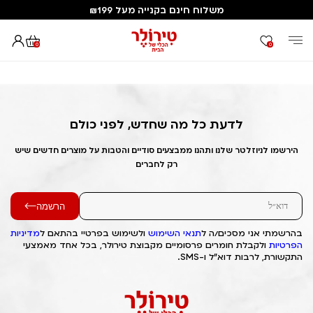
משלוח חינם בקנייה מעל ₪199
0
0
דף הבית
Out of Stock Alert 2025/06/01 1748814569
לדעת כל מה שחדש, לפני כולם
הירשמו לניוזלטר שלנו ותהנו ממבצעים סודיים והטבות על מוצרים חדשים שיש
רק לחברים
הרשמה
בהרשמתי אני מסכים/ה ל
תנאי השימוש
ולשימוש בפרטיי בהתאם ל
מדיניות
הפרטיות
ולקבלת חומרים פרסומיים מקבוצת טירולר, בכל אחד מאמצעי
התקשורת, לרבות דוא"ל ו-SMS.