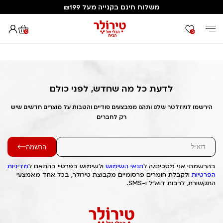
משלוח חינם בקנייה מעל ₪199
0
0
דף הבית
Out of Stock Alert 2025/06/01 1748777395
לדעת כל מה שחדש, לפני כולם
הירשמו לניוזלטר שלנו ותהנו ממבצעים סודיים והטבות על מוצרים חדשים שיש
רק לחברים
הרשמה
בהרשמתי אני מסכים/ה ל
תנאי השימוש
ולשימוש בפרטיי בהתאם ל
מדיניות
הפרטיות
ולקבלת חומרים פרסומיים מקבוצת טירולר, בכל אחד מאמצעי
התקשורת, לרבות דוא"ל ו-SMS.