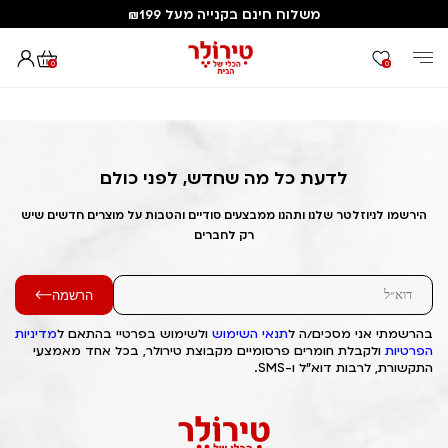
משלוח חינם בקנייה מעל ₪199
0
0
דף הבית
Out of Stock Alert 2025/05/22 1747932043
לדעת כל מה שחדש, לפני כולם
הירשמו לניוזלטר שלנו ותהנו ממבצעים סודיים והטבות על מוצרים חדשים שיש
רק לחברים
הרשמה
בהרשמתי אני מסכים/ה ל
תנאי השימוש
ולשימוש בפרטיי בהתאם ל
מדיניות
הפרטיות
ולקבלת חומרים פרסומיים מקבוצת טירולר, בכל אחד מאמצעי
התקשורת, לרבות דוא"ל ו-SMS.