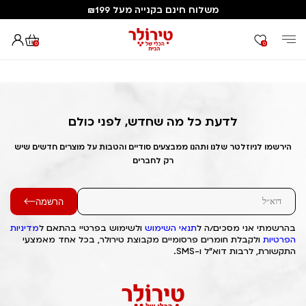
משלוח חינם בקנייה מעל ₪199
0
0
דף הבית
Out of Stock Alert 2025/05/22 1747911403
לדעת כל מה שחדש, לפני כולם
הירשמו לניוזלטר שלנו ותהנו ממבצעים סודיים והטבות על מוצרים חדשים שיש
רק לחברים
הרשמה
בהרשמתי אני מסכים/ה ל
תנאי השימוש
ולשימוש בפרטיי בהתאם ל
מדיניות
הפרטיות
ולקבלת חומרים פרסומיים מקבוצת טירולר, בכל אחד מאמצעי
התקשורת, לרבות דוא"ל ו-SMS.