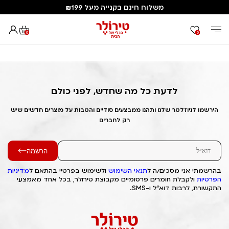
משלוח חינם בקנייה מעל ₪199
0
0
דף הבית
Out of Stock Alert 2025/05/19 1747657429
לדעת כל מה שחדש, לפני כולם
הירשמו לניוזלטר שלנו ותהנו ממבצעים סודיים והטבות על מוצרים חדשים שיש
רק לחברים
הרשמה
בהרשמתי אני מסכים/ה ל
תנאי השימוש
ולשימוש בפרטיי בהתאם ל
מדיניות
הפרטיות
ולקבלת חומרים פרסומיים מקבוצת טירולר, בכל אחד מאמצעי
התקשורת, לרבות דוא"ל ו-SMS.