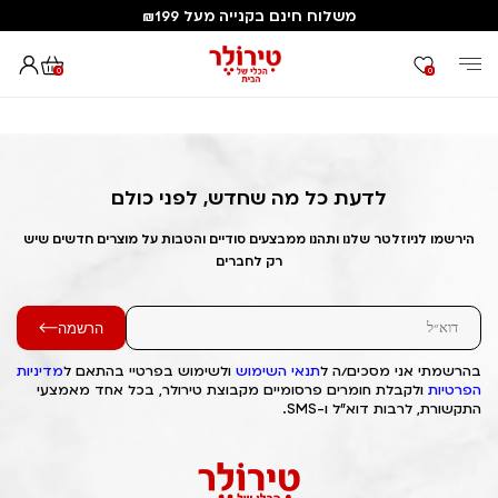
משלוח חינם בקנייה מעל ₪199
0
0
דף הבית
Out of Stock Alert 2025/05/10 1746912966
לדעת כל מה שחדש, לפני כולם
הירשמו לניוזלטר שלנו ותהנו ממבצעים סודיים והטבות על מוצרים חדשים שיש
רק לחברים
הרשמה
בהרשמתי אני מסכים/ה ל
תנאי השימוש
ולשימוש בפרטיי בהתאם ל
מדיניות
הפרטיות
ולקבלת חומרים פרסומיים מקבוצת טירולר, בכל אחד מאמצעי
התקשורת, לרבות דוא"ל ו-SMS.