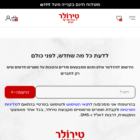
משלוח חינם בקנייה מעל ₪199
0
0
דף הבית
Out of Stock Alert 2025/05/06 1746572755
לדעת כל מה שחדש, לפני כולם
הירשמו לניוזלטר שלנו ותהנו ממבצעים סודיים והטבות על מוצרים חדשים שיש
רק לחברים
הרשמה
בהרשמתי אני מסכים/ה ל
תנאי השימוש
ולשימוש בפרטיי בהתאם ל
מדיניות
הפרטיות
ולקבלת חומרים פרסומיים מקבוצת טירולר, בכל אחד מאמצעי
התקשורת, לרבות דוא"ל ו-SMS.