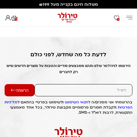
משלוח חינם בקנייה מעל ₪199
0
0
דף הבית
Out of Stock Alert 2025/05/06 1746522458
לדעת כל מה שחדש, לפני כולם
הירשמו לניוזלטר שלנו ותהנו ממבצעים סודיים והטבות על מוצרים חדשים שיש
רק לחברים
הרשמה
בהרשמתי אני מסכים/ה ל
תנאי השימוש
ולשימוש בפרטיי בהתאם ל
מדיניות
הפרטיות
ולקבלת חומרים פרסומיים מקבוצת טירולר, בכל אחד מאמצעי
התקשורת, לרבות דוא"ל ו-SMS.