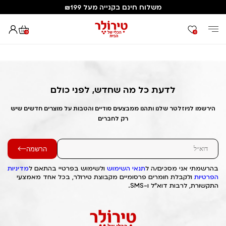
משלוח חינם בקנייה מעל ₪199
0
0
דף הבית
Out of Stock Alert 2025/05/05 1746424236
לדעת כל מה שחדש, לפני כולם
הירשמו לניוזלטר שלנו ותהנו ממבצעים סודיים והטבות על מוצרים חדשים שיש
רק לחברים
הרשמה
בהרשמתי אני מסכים/ה ל
תנאי השימוש
ולשימוש בפרטיי בהתאם ל
מדיניות
הפרטיות
ולקבלת חומרים פרסומיים מקבוצת טירולר, בכל אחד מאמצעי
התקשורת, לרבות דוא"ל ו-SMS.