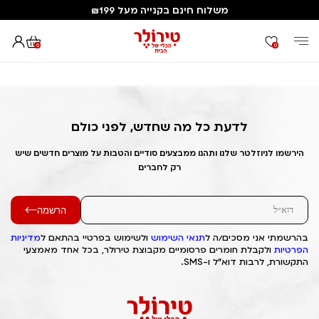
משלוח חינם בקנייה מעל ₪199
0
0
דף הבית
Out of Stock Alert 2025/05/04 1746396151
לדעת כל מה שחדש, לפני כולם
הירשמו לניוזלטר שלנו ותהנו ממבצעים סודיים והטבות על מוצרים חדשים שיש
רק לחברים
הרשמה
בהרשמתי אני מסכים/ה ל
תנאי השימוש
ולשימוש בפרטיי בהתאם ל
מדיניות
הפרטיות
ולקבלת חומרים פרסומיים מקבוצת טירולר, בכל אחד מאמצעי
התקשורת, לרבות דוא"ל ו-SMS.