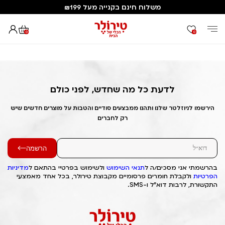
משלוח חינם בקנייה מעל ₪199
0
0
דף הבית
Out of Stock Alert 2025/05/04 1746386257
לדעת כל מה שחדש, לפני כולם
הירשמו לניוזלטר שלנו ותהנו ממבצעים סודיים והטבות על מוצרים חדשים שיש
רק לחברים
הרשמה
בהרשמתי אני מסכים/ה ל
תנאי השימוש
ולשימוש בפרטיי בהתאם ל
מדיניות
הפרטיות
ולקבלת חומרים פרסומיים מקבוצת טירולר, בכל אחד מאמצעי
התקשורת, לרבות דוא"ל ו-SMS.