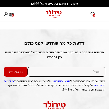
משלוח חינם בקנייה מעל ₪199
0
0
דף הבית
Out of Stock Alert 2025/05/04 1746362442
לדעת כל מה שחדש, לפני כולם
הירשמו לניוזלטר שלנו ותהנו ממבצעים סודיים והטבות על מוצרים חדשים שיש
רק לחברים
הרשמה
בהרשמתי אני מסכים/ה ל
תנאי השימוש
ולשימוש בפרטיי בהתאם ל
מדיניות
הפרטיות
ולקבלת חומרים פרסומיים מקבוצת טירולר, בכל אחד מאמצעי
התקשורת, לרבות דוא"ל ו-SMS.