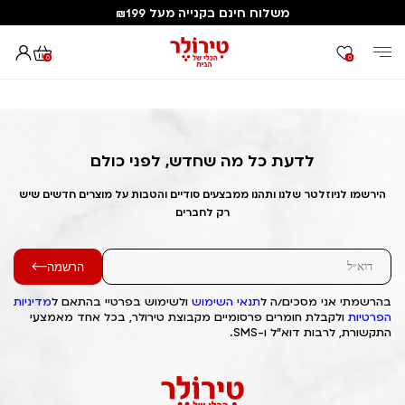
משלוח חינם בקנייה מעל ₪199
0
0
דף הבית
Out of Stock Alert 2025/05/03 1746286906
לדעת כל מה שחדש, לפני כולם
הירשמו לניוזלטר שלנו ותהנו ממבצעים סודיים והטבות על מוצרים חדשים שיש
רק לחברים
הרשמה
בהרשמתי אני מסכים/ה ל
תנאי השימוש
ולשימוש בפרטיי בהתאם ל
מדיניות
הפרטיות
ולקבלת חומרים פרסומיים מקבוצת טירולר, בכל אחד מאמצעי
התקשורת, לרבות דוא"ל ו-SMS.