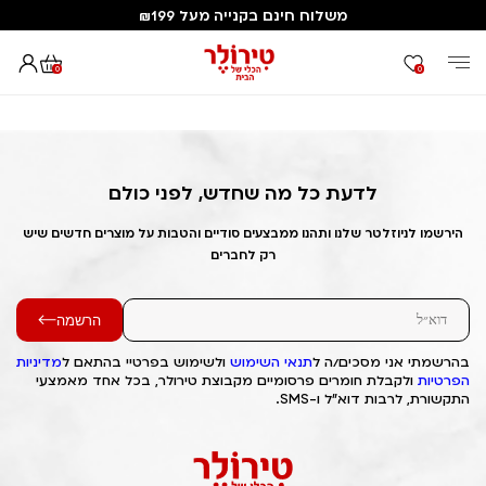
משלוח חינם בקנייה מעל ₪199
0
0
דף הבית
Out of Stock Alert 2025/04/10 1744313527
לדעת כל מה שחדש, לפני כולם
הירשמו לניוזלטר שלנו ותהנו ממבצעים סודיים והטבות על מוצרים חדשים שיש
רק לחברים
הרשמה
בהרשמתי אני מסכים/ה ל
תנאי השימוש
ולשימוש בפרטיי בהתאם ל
מדיניות
הפרטיות
ולקבלת חומרים פרסומיים מקבוצת טירולר, בכל אחד מאמצעי
התקשורת, לרבות דוא"ל ו-SMS.