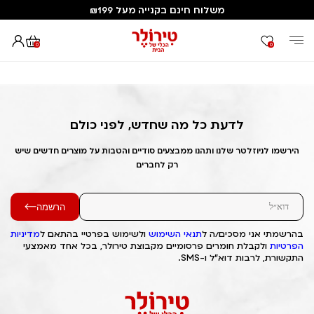
משלוח חינם בקנייה מעל ₪199
0
0
דף הבית
Out of Stock Alert 2025/04/10 1744291289
לדעת כל מה שחדש, לפני כולם
הירשמו לניוזלטר שלנו ותהנו ממבצעים סודיים והטבות על מוצרים חדשים שיש
רק לחברים
הרשמה
בהרשמתי אני מסכים/ה ל
תנאי השימוש
ולשימוש בפרטיי בהתאם ל
מדיניות
הפרטיות
ולקבלת חומרים פרסומיים מקבוצת טירולר, בכל אחד מאמצעי
התקשורת, לרבות דוא"ל ו-SMS.