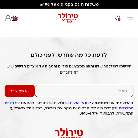
משלוח חינם בקנייה מעל ₪199
0
0
דף הבית
Out of Stock Alert 2025/04/09 1744241412
לדעת כל מה שחדש, לפני כולם
הירשמו לניוזלטר שלנו ותהנו ממבצעים סודיים והטבות על מוצרים חדשים שיש
רק לחברים
הרשמה
בהרשמתי אני מסכים/ה ל
תנאי השימוש
ולשימוש בפרטיי בהתאם ל
מדיניות
הפרטיות
ולקבלת חומרים פרסומיים מקבוצת טירולר, בכל אחד מאמצעי
התקשורת, לרבות דוא"ל ו-SMS.