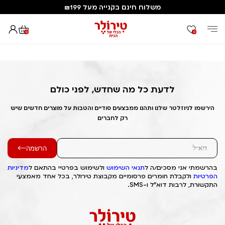
משלוח חינם בקנייה מעל ₪199
0
0
דף הבית
Out of Stock Alert 2025/04/09 1744224118
לדעת כל מה שחדש, לפני כולם
הירשמו לניוזלטר שלנו ותהנו ממבצעים סודיים והטבות על מוצרים חדשים שיש
רק לחברים
הרשמה
בהרשמתי אני מסכים/ה ל
תנאי השימוש
ולשימוש בפרטיי בהתאם ל
מדיניות
הפרטיות
ולקבלת חומרים פרסומיים מקבוצת טירולר, בכל אחד מאמצעי
התקשורת, לרבות דוא"ל ו-SMS.