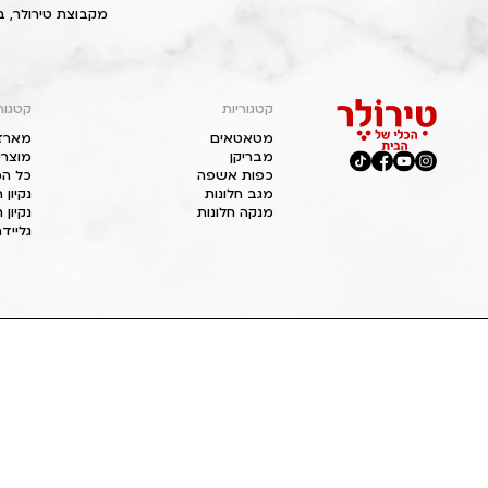
מקבוצת טירולר, ב
קטגוריות
קטגור
מטאטאים
מארז
מבריקן
מוצרי
כפות אשפה
כל המ
מגב חלונות
נקיון
מנקה חלונות
נקיון 
גליידר