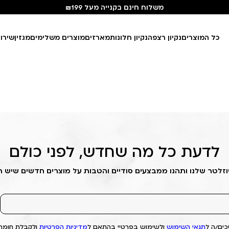
משלוח חינם בקנייה מעל ₪199
כל המוצרים
נקיון רצפה
נקיון חלונות
מארזים
מוצרים משלימים
מגזין
שירו
לדעת כל מה שחדש, לפני כולם
וזלטר שלנו ותהנו ממבצעים סודיים והטבות על מוצרים חדשים שיש 
ים/ה ל
תנאי השימוש
ולשימוש בפרטיי בהתאם ל
מדיניות הפרטיות
ולקבלת חומרי