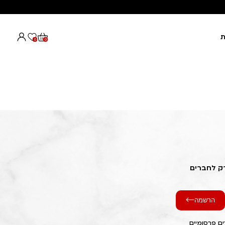
ת
0
0
רק לחברים
הרשמה
ם פרסומיים