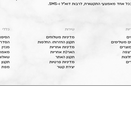
כל אחד מאמצעי התקשורת, לרבות דוא"ל ו-SMS.
יות
שירות
כללי
ים
מדיניות משלוחים
הסיפור
ם משלימים
תקנון החזרות/ החלפות
הסדרי 
וצרים
מדיניות אחריות
מגזין
 רצפה
הארכת אחריות
מאמרי
חלונות
תקנון האתר
שאלות
ים
מדיניות פרטיות
תקנון 
יצירת קשר
מפת א