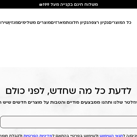
משלוח חינם בקנייה מעל ₪199
כל המוצרים
נקיון רצפה
נקיון חלונות
מארזים
מוצרים משלימים
מגזין
שירו
לדעת כל מה שחדש, לפני כולם
וזלטר שלנו ותהנו ממבצעים סודיים והטבות על מוצרים חדשים שיש 
ים/ה ל
תנאי השימוש
ולשימוש בפרטיי בהתאם ל
מדיניות הפרטיות
ולקבלת חומרי