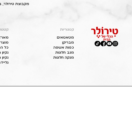
מקבוצת טירולר, ב
קטגוריות
קטגור
מטאטאים
מארז
מבריקן
מוצרי
כפות אשפה
כל המ
מגב חלונות
נקיון
מנקה חלונות
נקיון 
גליידר