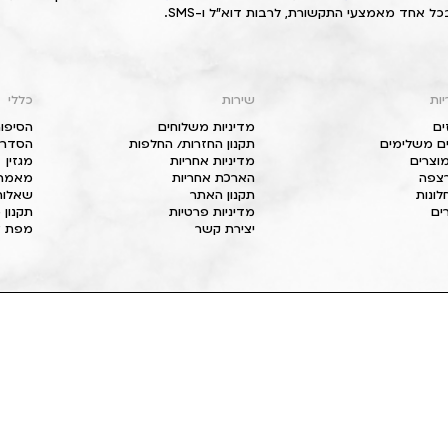
כל אחד מאמצעי התקשורת, לרבות דוא"ל ו-SMS.
יות
שירות
כללי
ים
מדיניות משלוחים
הסיפור
ם משלימים
תקנון החזרות/ החלפות
הסדרי 
וצרים
מדיניות אחריות
מגזין
 רצפה
הארכת אחריות
מאמרי
חלונות
תקנון האתר
שאלות
ים
מדיניות פרטיות
תקנון 
יצירת קשר
מפת א