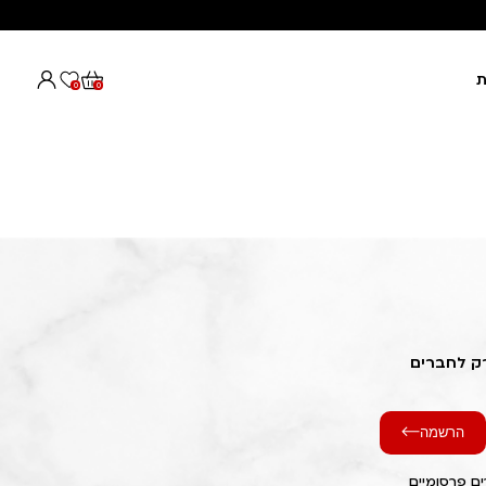
ת
0
0
רק לחברים
הרשמה
ם פרסומיים