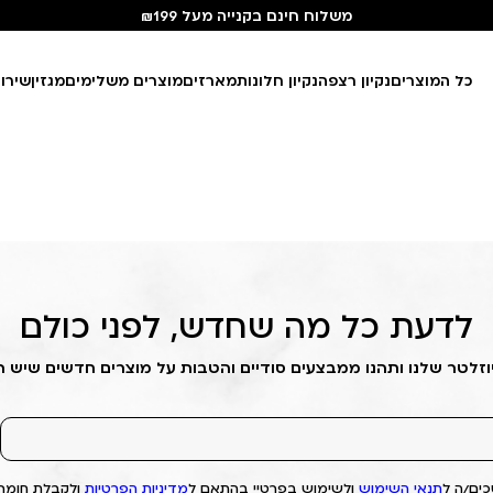
משלוח חינם בקנייה מעל ₪199
כל המוצרים
נקיון רצפה
נקיון חלונות
מארזים
מוצרים משלימים
מגזין
שירו
לדעת כל מה שחדש, לפני כולם
וזלטר שלנו ותהנו ממבצעים סודיים והטבות על מוצרים חדשים שיש 
ים/ה ל
תנאי השימוש
ולשימוש בפרטיי בהתאם ל
מדיניות הפרטיות
ולקבלת חומרי