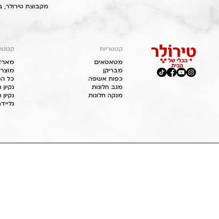
מקבוצת טירולר, ב
קטגוריות
קטגור
מטאטאים
מארז
מבריקן
מוצרי
כפות אשפה
כל המ
מגב חלונות
נקיון
מנקה חלונות
נקיון 
גליידר