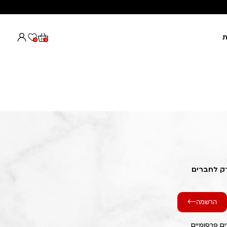
ת
0
0
רק לחברים
הרשמה
ם פרסומיים