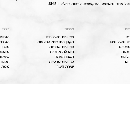
כל אחד מאמצעי התקשורת, לרבות דוא"ל ו-SMS.
יות
שירות
כללי
ים
מדיניות משלוחים
הסיפור
ם משלימים
תקנון החזרות/ החלפות
הסדרי 
וצרים
מדיניות אחריות
מגזין
 רצפה
הארכת אחריות
מאמרי
חלונות
תקנון האתר
שאלות
ים
מדיניות פרטיות
תקנון 
יצירת קשר
מפת א