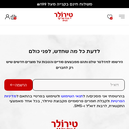
משלוח חינם בקנייה מעל ₪199
0
0
דף הבית
Out of Stock Alert 2025/04/09 1744169787
לדעת כל מה שחדש, לפני כולם
הירשמו לניוזלטר שלנו ותהנו ממבצעים סודיים והטבות על מוצרים חדשים שיש
רק לחברים
הרשמה
בהרשמתי אני מסכים/ה ל
תנאי השימוש
ולשימוש בפרטיי בהתאם ל
מדיניות
הפרטיות
ולקבלת חומרים פרסומיים מקבוצת טירולר, בכל אחד מאמצעי
התקשורת, לרבות דוא"ל ו-SMS.